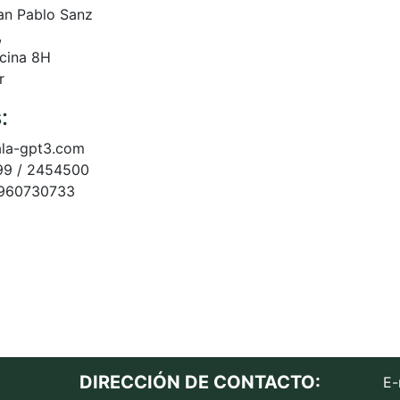
an Pablo Sanz
,
icina 8H
r
:
la-gpt3.com
99 / 2454500
 960730733
DIRECCIÓN DE CONTACTO:
E-